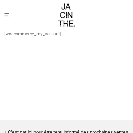
[woocommerce_my_account]
↓ C'est par içi pour être tenu informé des prochaines ventes