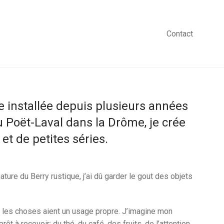
Contact
e installée depuis plusieurs années
 Poët-Laval dans la Drôme, je crée
et de petites séries.
ture du Berry rustique, j’ai dû garder le gout des objets
ue les choses aient un usage propre. J’imagine mon
êt à recevoir; du thé, du café, des fruits, de l’attention,